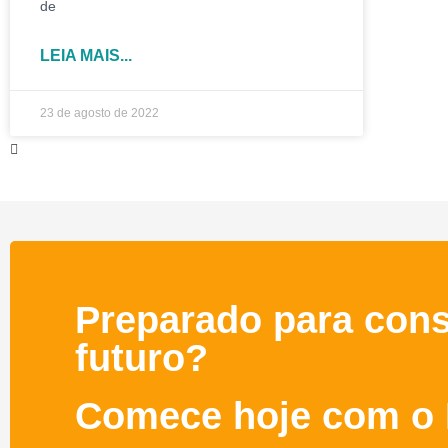
de
LEIA MAIS...
23 de agosto de 2022
Preparado para cons
futuro?
Comece hoje com o 