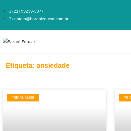
(21) 99239-3977
contato@baronieducar.com.br
Etiqueta: ansiedade
PSICANÁLISE
PSI