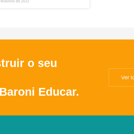
 fevereiro de 2022
truir o seu
Ver t
Baroni Educar.