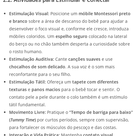
Estimulação Visual:
Posicione um
móbile Montessori preto
e branco
sobre a área de descanso do bebê para ajudar a
desenvolver o foco visual e, conforme ele cresce, introduza
móbiles coloridos. Um
espelho seguro
colocado na lateral
do berço ou no chão também desperta a curiosidade sobre
o rosto humano.
Estimulação Auditiva:
Cante
canções suaves
e use
chocalhos de som delicado
. A sua voz é o som mais
reconfortante para o seu filho.
Estimulação Tátil:
Ofereça um
tapete com diferentes
texturas
e
panos macios
para o bebê tocar e sentir. O
contato pele a pele durante o colo também é um estímulo
tátil fundamental.
Movimento Livre:
Pratique o
“Tempo de barriga para baixo”
(
Tummy Time
)
por curtos períodos, sempre com supervisão,
para fortalecer os músculos do pescoço e das costas.
Interação e Vida Prática:
Mantenha
contato visual