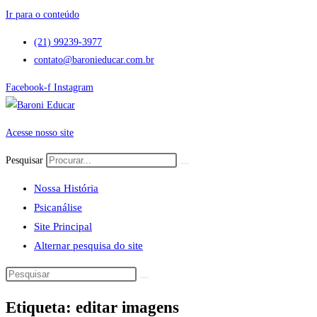
Ir para o conteúdo
(21) 99239-3977
contato@baronieducar.com.br
Facebook-f
Instagram
Acesse nosso site
Pesquisar
Nossa História
Psicanálise
Site Principal
Alternar pesquisa do site
Etiqueta: editar imagens