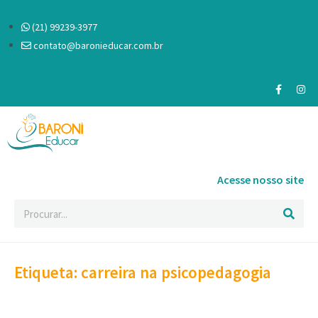
(21) 99239-3977
contato@baronieducar.com.br
Acesse nosso site
Etiqueta: carreira na psicopedagogia