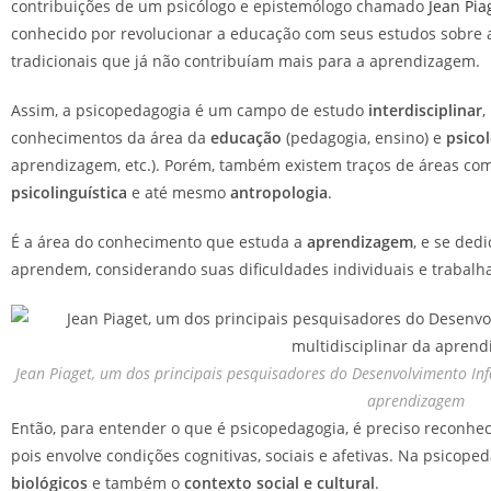
contribuições de um psicólogo e epistemólogo chamado
Jean Pia
conhecido por revolucionar a educação com seus estudos sobre a
tradicionais que já não contribuíam mais para a aprendizagem.
Assim, a psicopedagogia é um campo de estudo
interdisciplinar
,
conhecimentos da área da
educação
(pedagogia, ensino) e
psico
aprendizagem, etc.). Porém, também existem traços de áreas c
psicolinguística
e até mesmo
antropologia
.
É a área do conhecimento que estuda a
aprendizagem
, e se ded
aprendem, considerando suas dificuldades individuais e trabalh
Jean Piaget, um dos principais pesquisadores do Desenvolvimento In
aprendizagem
Então, para entender o que é psicopedagogia, é preciso reconh
pois envolve condições cognitivas, sociais e afetivas. Na psicop
biológicos
e também o
contexto social e cultural
.