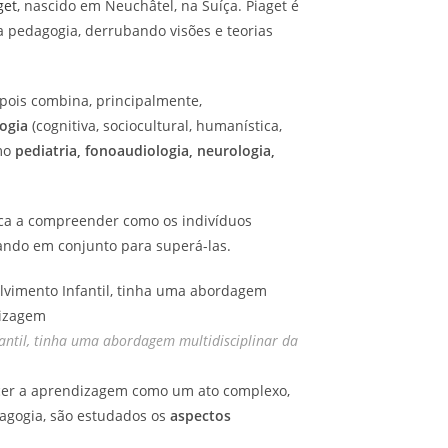
get
, nascido em Neuchâtel, na Suíça. Piaget é
 pedagogia, derrubando visões e teorias
 pois combina, principalmente,
logia
(cognitiva, sociocultural, humanística,
omo
pediatria, fonoaudiologia, neurologia,
ica a compreender como os indivíduos
ando em conjunto para superá-las.
fantil, tinha uma abordagem multidisciplinar da
ecer a aprendizagem como um ato complexo,
edagogia, são estudados os
aspectos